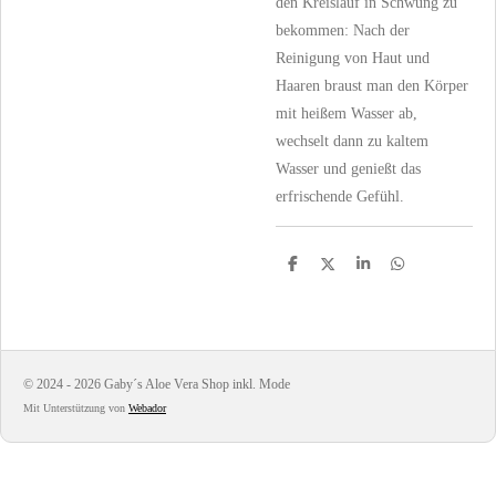
den Kreislauf in Schwung zu
bekommen: Nach der
Reinigung von Haut und
Haaren braust man den Körper
mit heißem Wasser ab,
wechselt dann zu kaltem
Wasser und genießt das
erfrischende Gefühl.
T
T
T
T
e
e
e
e
i
i
i
i
l
l
l
l
e
e
e
e
n
n
n
n
© 2024 - 2026 Gaby´s Aloe Vera Shop inkl. Mode
Mit Unterstützung von
Webador