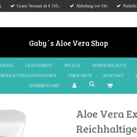
g
Gratis Versand ab € 110,-
Abholung vor Ort
Natürli
Gaby´s Aloe Vera Shop
ONATS
GESUNDHEIT
PFLEGE
SONNENSCHUTZ
PRODUKTPRÄSENTATIONEN
ÜBER MICH
KONTAKT
KOMMENTARE
Aloe Vera E
Reichhaltig