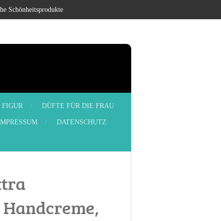
che Schönheitsprodukte
FIGUR
DÜFTE FÜR DIE FRAU
IMPRESSUM
DATENSCHUTZ
xtra
e Handcreme,