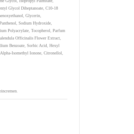
ne Glycol, Isopropyl Palmitate,
entyl Glycol Diheptanoate, C10-18
henoxyethanol, Glycerin,
Panthenol, Sodium Hydroxide,
dium Polyacrylate, Tocopherol, Parfum
alendula Officinalis Flower Extract,
odium Benzoate, Sorbic Acid, Hexyl
Alpha-Isomethyl Ionone, Citronellol,
 eincremen.