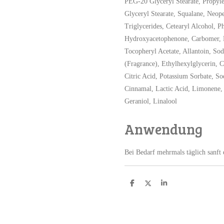
PEG-20 Glyceryl Stearate, Propyle
Glyceryl Stearate, Squalane, Neop
Triglycerides, Cetearyl Alcohol, P
Hydroxyacetophenone, Carbomer, 
Tocopheryl Acetate, Allantoin, So
(Fragrance), Ethylhexylglycerin, C
Citric Acid, Potassium Sorbate, S
Cinnamal, Lactic Acid, Limonene, 
Geraniol, Linalool
Anwendung
Bei Bedarf mehrmals täglich sanft
T
T
T
e
e
e
i
i
i
l
l
l
e
e
e
n
n
n