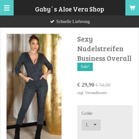
Zum
Gaby´s Aloe Vera Shop
Hauptinhalt
Schnelle Lieferung
springen
Sexy
Nadelstreifen
Business Overall
Sale!
€ 29,90
€ 54,00
zzgl. Versandkosten
Größe