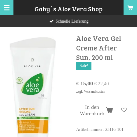
Zum
Gaby´s Aloe Vera Shop
Hauptinhalt
Schnelle Lieferung
springen
Aloe Vera Gel
Creme After
Sun, 200 ml
Sale!
€ 15,00
€ 22,40
zzgl. Versandkosten
In den
Warenkorb
Artikelnummer:
23116-101