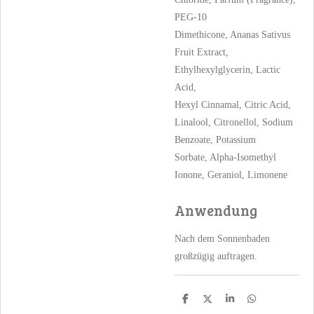
PEG-10
Dimethicone, Ananas Sativus
Fruit Extract,
Ethylhexylglycerin, Lactic
Acid,
Hexyl Cinnamal, Citric Acid,
Linalool, Citronellol, Sodium
Benzoate, Potassium
Sorbate, Alpha-Isomethyl
Ionone, Geraniol, Limonene
Anwendung
Nach dem Sonnenbaden
großzügig auftragen.
T
T
T
T
e
e
e
e